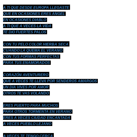
A TI QUE DESDE EUROPA LLEGASTE
QUE EN OCASIONES ERES ÁNGEL
EN OCASIONES DIABLO
A TI QUE A VECES LA VIDA
TE DIO FUERTES PALOS
CON TU PELO COLOR HIERBA SECA
CUANDO LA QUEMA EL VERANO
CON TUS FORMAS PERFECTAS
PARA TUS ENAMORADOS
CORAZÓN AVENTURERO
QUE A VECES TE LLEVA POR SENDEROS AMARGOS
UN DÍA VIVES POR AMOR
OTROS TE VAS VOLANDO
ERES PUERTO PARA MUCHOS
PARA OTROS TORMENTA EN VERANO
ERES A VECES CIUDAD ENCANTADA
A VECES PUEBLO LEJANO
A VECES TE TENGO CERCA