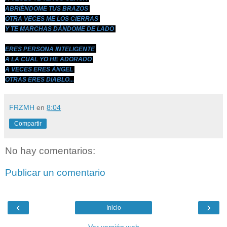
ABRIÉNDOME TUS BRAZOS
OTRA VECES ME LOS CIERRAS
Y TE MARCHAS DÁNDOME DE LADO
ERES PERSONA INTELIGENTE
A LA CUAL YO HE ADORADO
A VECES ERES ÁNGEL
OTRAS ERES DIABLO...
FRZMH
en
8:04
Compartir
No hay comentarios:
Publicar un comentario
‹
›
Inicio
Ver versión web