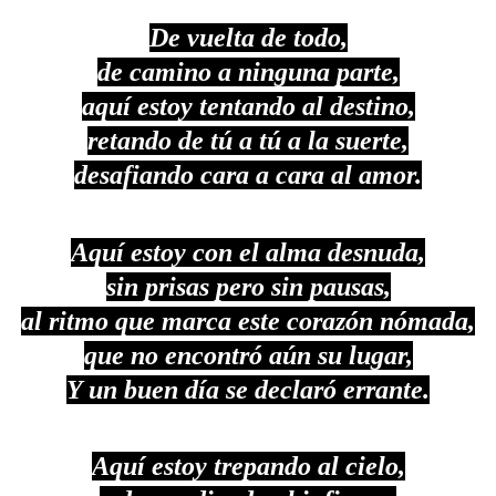
De vuelta de todo,
de camino a ninguna parte,
aquí estoy tentando al destino,
retando de tú a tú a la suerte,
desafiando cara a cara al amor.
Aquí
estoy con el alma desnuda,
sin prisas pero sin pausas,
al ritmo que marca este corazón nómada,
que no encontró aún su lugar,
Y un buen día se declaró errante.
Aquí estoy trepando al cielo,