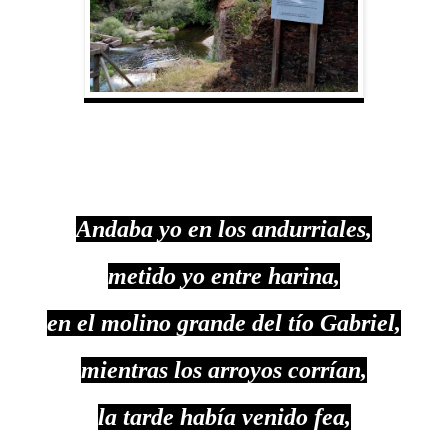
Andaba yo en los andurriales,
metido yo entre harina,
en el molino grande del tío Gabriel,
mientras los arroyos corrían,
la tarde había venido fea,