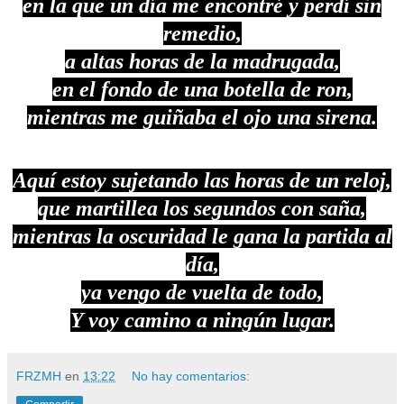
en la que un día me encontré y perdí sin
remedio,
a altas horas de la madrugada,
en el fondo de una botella de ron,
mientras me guiñaba el ojo una sirena.
Aquí estoy sujetando las horas de un reloj,
que martillea los segundos con saña,
mientras la oscuridad le gana la partida al
día,
ya vengo de vuelta de todo,
Y voy camino a ningún lugar.
FRZMH
en
13:22
No hay comentarios: