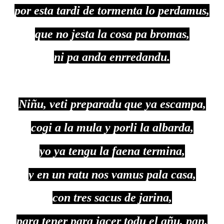
por esta tardi de tormenta lo perdamus,
que no jesta la cosa pa bromas,
ni pa anda enrredandu.
Niñu, veti preparadu que ya escampa,
cogi a la mula y porli la albarda,
yo ya tengu la faena termina,
y en un ratu nos vamus pala casa,
con tres sacus de jarina,
para tener para jacer todu el añu, pan.