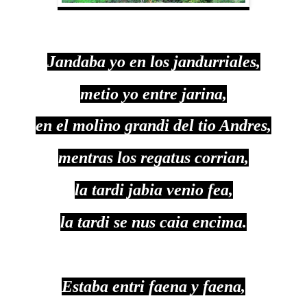
Jandaba yo en los jandurriales,
metio yo entre jarina,
en el molino grandi del tio Andres,
mentras los regatus corrian,
la tardi jabia venio fea,
la tardi se nus caia encima.
Estaba entri faena y faena,