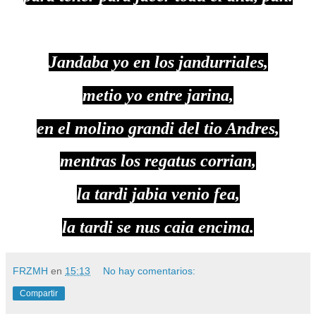
Jandaba yo en los jandurriales,
metio yo entre jarina,
en el molino grandi del tio Andres,
mentras los regatus corrian,
la tardi jabia venio fea,
la tardi se nus caia encima.
FRZMH
en
15:13
No hay comentarios:
Compartir