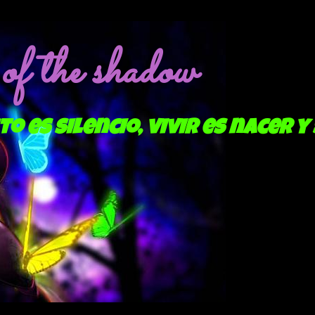
f the shadow
to es silencio, vivir es nacer y