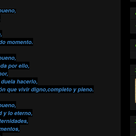
bueno,
,
,
ado momento.
bueno,
da por ello,
or,
 duela hacerlo,
ión que vivir digno,completo y pleno.
bueno,
 y lo eterno,
ternidades,
mentos,