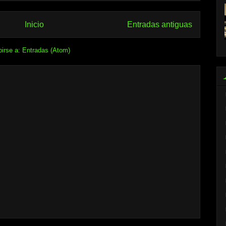
Inicio
Entradas antiguas
birse a:
Entradas (Atom)