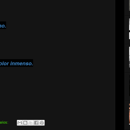
no.
olor inmenso.
arios: