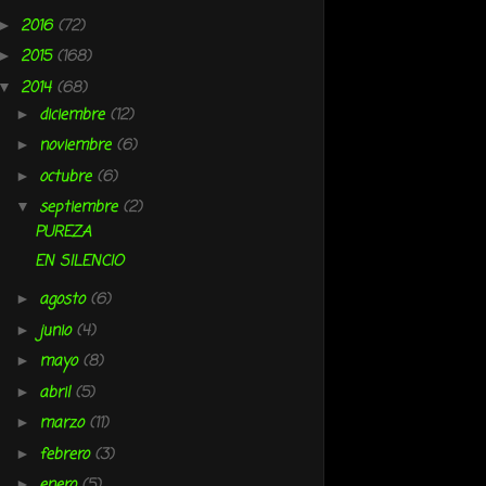
2016
(72)
►
2015
(168)
►
2014
(68)
▼
diciembre
(12)
►
noviembre
(6)
►
octubre
(6)
►
septiembre
(2)
▼
PUREZA
EN SILENCIO
agosto
(6)
►
junio
(4)
►
mayo
(8)
►
abril
(5)
►
marzo
(11)
►
febrero
(3)
►
enero
(5)
►