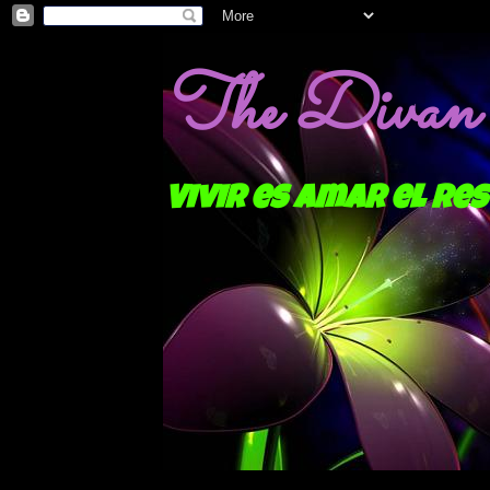
The Divan o
Vivir es amar el res