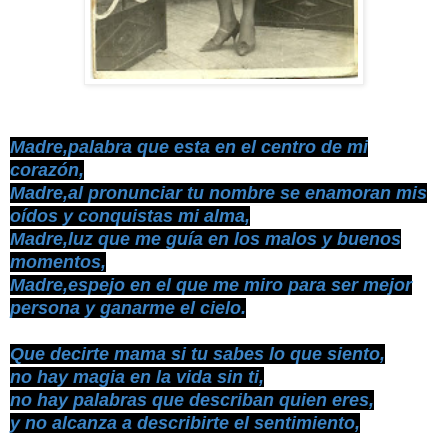
Madre,palabra que esta en el centro de mi
corazón,
Madre,al pronunciar tu nombre se enamoran mis
oídos y conquistas mi alma,
Madre,luz que me guía en los malos y buenos
momentos,
Madre,espejo en el que me miro para ser mejor
persona y ganarme el cielo.
Que decirte mama si tu sabes lo que siento,
no hay magia en la vida sin ti,
no hay palabras que describan quien eres,
y no alcanza a describirte el sentimiento,