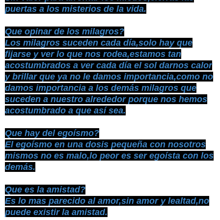
puertas a los misterios de la vida.
Que opinar de los milagros?
Los milagros suceden cada día,solo hay que
fijarse y ver lo que nos rodea,estamos tan
acostumbrados a ver cada día el sol darnos calor
y brillar que ya no le damos importancia,como no
damos importancia a los demás milagros que
suceden a nuestro alrededor porque nos hemos
acostumbrado a que así sea.
Que hay del egoísmo?
El egoísmo en una dosis pequeña con nosotros
mismos no es malo,lo peor es ser egoísta con los
demás.
Que es la amistad?
Es lo mas parecido al amor,sin amor y lealtad,no
puede existir la amistad.