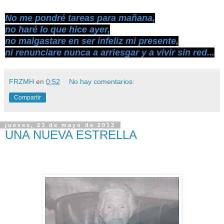
No me pondré tareas para mañana,
no haré lo que hice ayer,
no malgastare en ser infeliz mi presente,
ni renunciare nunca a arriesgar y a vivir sin red...
FRZMH
en
0:52
No hay comentarios:
Compartir
jueves, 23 de mayo de 2013
UNA NUEVA ESTRELLA