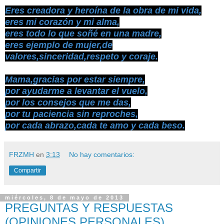
Eres creadora y heroína de la obra de mi vida,
eres mi corazón y mi alma,
eres todo lo que soñé en una madre,
eres ejemplo de mujer,de
valores,sinceridad,respeto y coraje.
Mama,gracias por estar siempre,
por ayudarme a levantar el vuelo,
por los consejos que me das,
por tu paciencia sin reproches,
por cada abrazo,cada te amo y cada beso.
FRZMH
en
3:13
No hay comentarios:
Compartir
miércoles, 8 de mayo de 2013
PREGUNTAS Y RESPUESTAS
(OPINIONES PERSONALES)