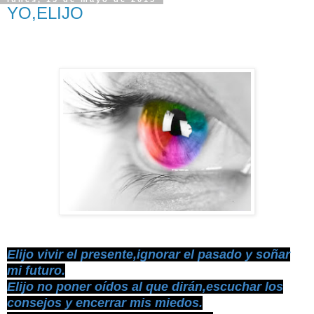
YO,ELIJO
Elijo vivir el presente,ignorar el pasado y soñar
mi futuro.
Elijo no poner oídos al que dirán,escuchar los
consejos y encerrar mis miedos.