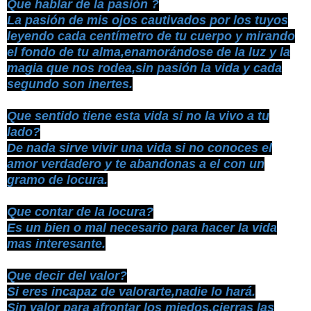
Que hablar de la pasión ?
La pasión de mis ojos cautivados por los tuyos
leyendo cada centímetro de tu cuerpo y mirando
el fondo de tu alma,enamorándose de la luz y la
magia que nos rodea,sin pasión la vida y cada
segundo son inertes.
Que sentido tiene esta vida si no la vivo a tu
lado?
De nada sirve vivir una vida si no conoces el
amor verdadero y te abandonas a el con un
gramo de locura.
Que contar de la locura?
Es un bien o mal necesario para hacer la vida
mas interesante.
Que decir del valor?
Si eres incapaz de valorarte,nadie lo hará.
Sin valor para afrontar los miedos,cierras las