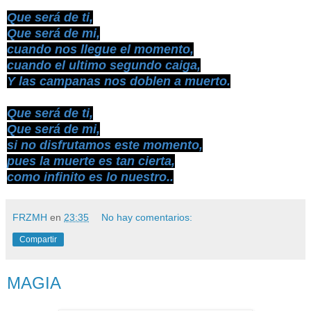
Que será de ti,
Que será de mi,
cuando nos llegue el momento,
cuando el ultimo segundo caiga,
Y las campanas nos doblen a muerto.
Que será de ti,
Que será de mi,
si no disfrutamos este momento,
pues la muerte es tan cierta,
como infinito es lo nuestro..
FRZMH
en
23:35
No hay comentarios:
Compartir
MAGIA