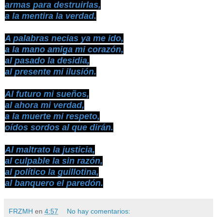
armas para destruirlas,
a la mentira la verdad.
A palabras necias ya me ido,
a la mano amiga mi corazón,
al pasado la desidia,
al presente mi ilusión.
Al futuro mi sueños,
al ahora mi verdad,
a la muerte mi respeto,
oídos sordos al que dirán.
Al maltrato la justicia,
al culpable la sin razón,
al político la guillotina,
al banquero el paredón.
FRZMH
en
4:57
No hay comentarios: