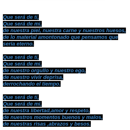
Que será de ti,
Que será de mi,
de nuestra piel, nuestra carne y nuestros huesos,
de lo material amontonado que pensamos que
seria eterno.
Que será de ti,
Que será de mi,
de nuestro orgullo y nuestro ego,
de nuestro vivir deprisa,
derrochando el tiempo.
Que será de ti,
Que será de mi,
de nuestra libertad,amor y respeto,
de nuestros momentos buenos y malos,
de nuestras risas ,abrazos y besos.