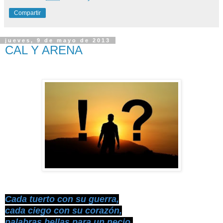
Compartir
jueves, 9 de mayo de 2013
CAL Y ARENA
Cada tuerto con su guerra,
cada ciego con su corazón,
palabras bellas para un necio,