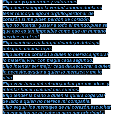
Elijo ser yo,quererme y valorarme.
Elijo decir siempre la verdad aunque duela,no
tener rencor,ni ego,ni orgullo,perdonar de
corazón si me piden perdón de corazón.
Elijo no intentar gustar a todo el mundo,pues se
que eso es tan imposible como que un humano
aterrice en el sol.
Elijo caminar a tu lado,ni delante,ni detrás,ni
debajo,ni encima tuyo.
Elijo abrir mi corazón a quien lo merezca,ignorar
lo material,vivir con magia cada segundo.
Elijo intentar ser mejor cada día,escuchar a quien
lo necesite,ayudar a quien lo merezca y me lo
pida.
Elijo vivir fuera del rebaño,luchar por mis ideas y
intentar hacer realidad mis sueños.
Elijo tender la mano a quien la quiera coger,dar
de lado a quien no merece mi compañía.
Elijo seguir los mensajes de mi corazón,escuchar
los consejos de mi cabeza,pero dar prioridad a