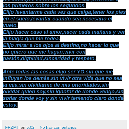
los primeros sobre los segundos.
Elijo levantarme cada vez que caiga,tener los pies
en el suelo,levantar cuando sea necesario el
vuelo.
Elijo hacer caso al amor,nacer cada mañana y ver
la magia que me rodea.
Elijo mirar a los ojos al destino,no hacer lo que
no quiero que me hagan,vivir con
pasión,dignidad,sinceridad y respeto.
Ante todas las cosas elijo ser YO,sin que me
influyan los demás,sin vivir otra vida que no sea
la mía,sin olvidarme de mis prioridades,sin
olvidar quien soy,sin ignorar de donde vengo,sin
soñar donde voy y sin vivir teniendo claro donde
estoy.
FRZMH
en
5:02
No hay comentarios: