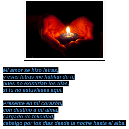
Mi amor se hizo letras,
y esas letras me hablan de ti,
pues no existirían los días,
si tu no estuvieses aquí.
Presente en mi corazón,
con destino a mi alma,
cargado de felicidad,
cabalgo por los días desde la noche hasta el alba.