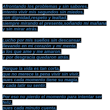
Afrontando los problemas y sin sabores,
intento vivir mis segundos sin miedos,
con dignidad,respeto y lealtad,
siempre mirando el presente,soñando mi mañana
y sin mirar atrás.
Lucho por mis sueños sin descansar,
llevando en mi corazón y mi mente,
a los que ame y me amaron,
y por desgracia quedaron atrás.
Porque la vida es tan corta,
que no merece la pena vivir sin vivir,
pues cada momento tiene su magia,
y cada latir su sentir.
Por eso no pierdo el momento para intentar ser
feliz,
pues cada minuto cuenta,