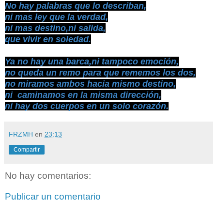
No hay palabras que lo describan,
ni mas ley que la verdad,
ni mas destino,ni salida,
que vivir en soledad.
Ya no hay una barca,ni tampoco emoción,
no queda un remo para que rememos los dos,
no miramos ambos hacia mismo destino,
ni caminamos en la misma dirección,
ni hay dos cuerpos en un solo corazón.
FRZMH
en
23:13
Compartir
No hay comentarios:
Publicar un comentario