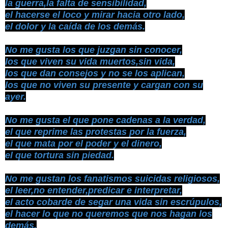
la guerra,la falta de sensibilidad,
el hacerse el loco y mirar hacia otro lado,
el dolor y la caída de los demás.
No me gusta los que juzgan sin conocer,
los que viven su vida muertos,sin vida,
los que dan consejos y no se los aplican,
los que no viven su presente y cargan con su
ayer.
No me gusta el que pone cadenas a la verdad,
el que reprime las protestas por la fuerza,
el que mata por el poder y el dinero,
el que tortura sin piedad.
No me gustan los fanatismos suicidas religiosos,
el leer,no entender,predicar e interpretar,
el acto cobarde de segar una vida sin escrúpulos,
el hacer lo que no queremos que nos hagan los
demás.