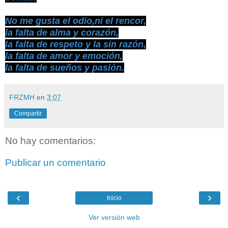
No me gusta el odio,ni el rencor,
la falta de alma y corazón,
la falta de respeto y la sin razón,
la falta de amor y emoción,
la falta de sueños y pasión.
FRZMH
en
3:07
Compartir
No hay comentarios:
Publicar un comentario
‹
›
Inicio
Ver versión web