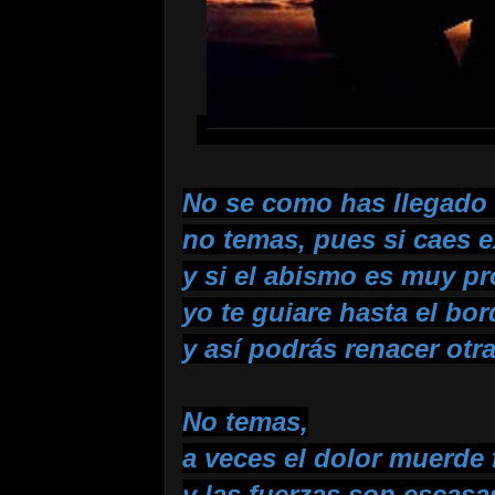
No se como has llegado 
no temas, pues si caes 
y si el abismo es muy p
yo te guiare hasta el bord
y así podrás renacer otr
No temas,
a veces el dolor muerde 
y las fuerzas son escasa