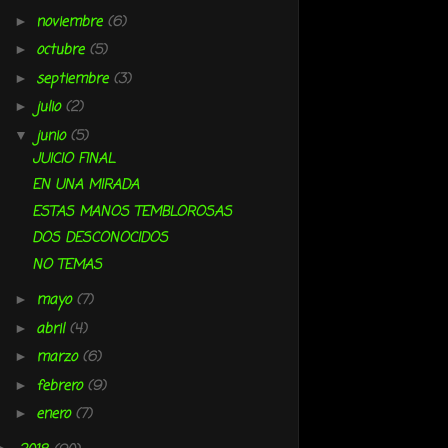
noviembre
(6)
►
octubre
(5)
►
septiembre
(3)
►
julio
(2)
►
junio
(5)
▼
JUICIO FINAL
EN UNA MIRADA
ESTAS MANOS TEMBLOROSAS
DOS DESCONOCIDOS
NO TEMAS
mayo
(7)
►
abril
(4)
►
marzo
(6)
►
febrero
(9)
►
enero
(7)
►