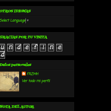
OTROS IDIOMAS
Select Language
▼
GRACIAS POR TU VISITA
u
n
d
e
f
i
n
e
d
Datos personales
FRZMH
Ver todo mi perfil
NOTA DEL AUTOR