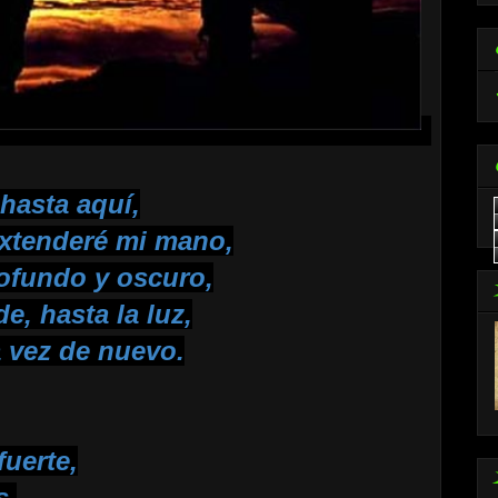
hasta aquí,
extenderé mi mano,
rofundo y oscuro,
e, hasta la luz,
a vez de nuevo.
fuerte,
s,