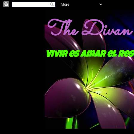
The Divan o
Vivir es amar el res