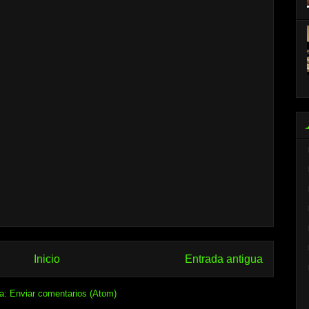
Inicio
Entrada antigua
 a:
Enviar comentarios (Atom)