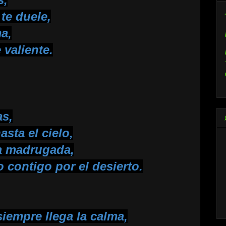
 te duele,
a,
 valiente.
as,
sta el cielo,
a madrugada,
 contigo por el desierto.
iempre llega la calma,