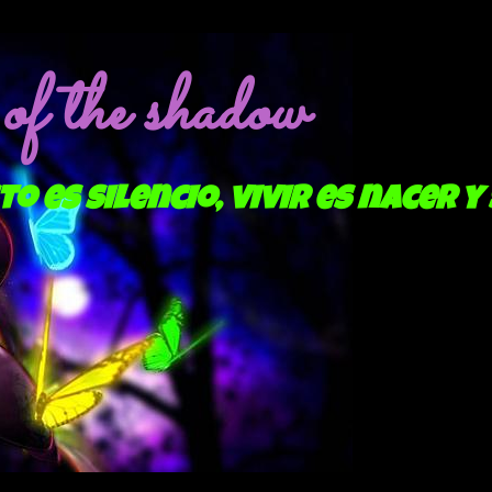
f the shadow
to es silencio, vivir es nacer y