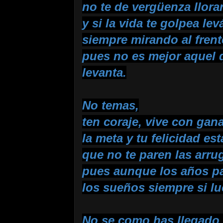
no te de vergüenza llorar
y si la vida te golpea le
siempre mirando al frent
pues no es mejor aquel 
levanta.
No temas,
ten coraje, vive con gan
la meta y tu felicidad es
que no te paren las arru
pues aunque los años p
los sueños siempre si lu
No se como has llegado 