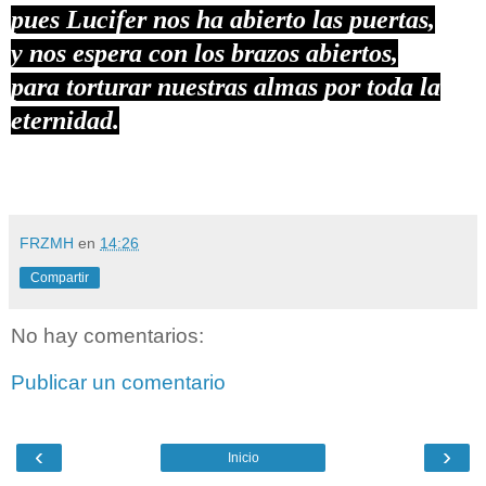
pues Lucifer nos ha abierto las puertas,
y nos espera con los brazos abiertos,
para torturar nuestras almas por toda la
eternidad.
FRZMH
en
14:26
Compartir
No hay comentarios:
Publicar un comentario
‹
›
Inicio