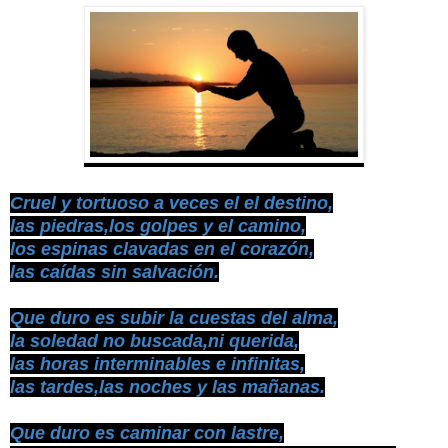
Cruel y tortuoso a veces el el destino,
las piedras,los golpes y el camino,
los espinas clavadas en el corazón,
las caídas sin salvación.
Que duro es subir la cuestas del alma,
la soledad no buscada,ni querida,
las horas interminables e infinitas,
las tardes,las noches y las mañanas.
Que duro es caminar con lastre,