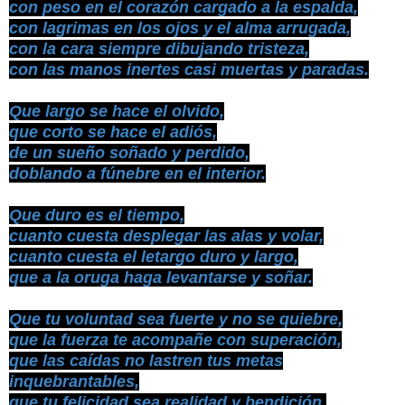
con peso en el corazón cargado a la espalda,
con lagrimas en los ojos y el alma arrugada,
con la cara siempre dibujando tristeza,
con las manos inertes casi muertas y paradas.
Que largo se hace el olvido,
que corto se hace el adiós,
de un sueño soñado y perdido,
doblando a fúnebre en el interior.
Que duro es el tiempo,
cuanto cuesta desplegar las alas y volar,
cuanto cuesta el letargo duro y largo,
que a la oruga haga levantarse y soñar.
Que tu voluntad sea fuerte y no se quiebre,
que la fuerza te acompañe con superación,
que las caídas no lastren tus metas
inquebrantables,
que tu felicidad sea realidad y bendición.