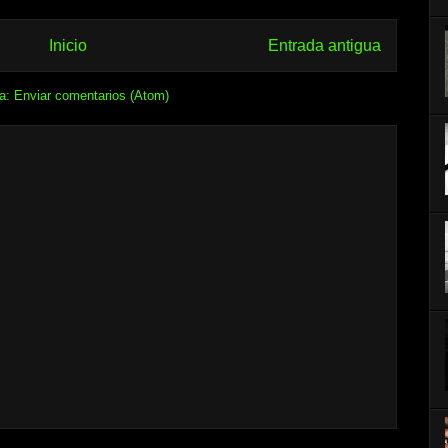
Inicio
Entrada antigua
 a:
Enviar comentarios (Atom)