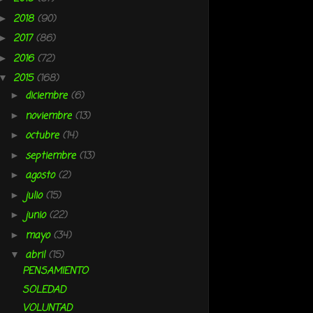
2018
(90)
►
2017
(86)
►
2016
(72)
►
2015
(168)
▼
diciembre
(6)
►
noviembre
(13)
►
octubre
(14)
►
septiembre
(13)
►
agosto
(2)
►
julio
(15)
►
junio
(22)
►
mayo
(34)
►
abril
(15)
▼
PENSAMIENTO
SOLEDAD
VOLUNTAD