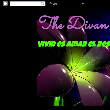
The Divan o
Vivir es amar el res