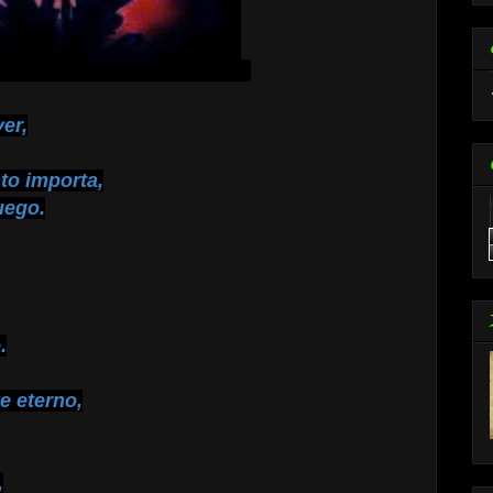
er,
to importa,
uego.
.
e eterno,
,