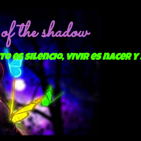
f the shadow
to es silencio, vivir es nacer y