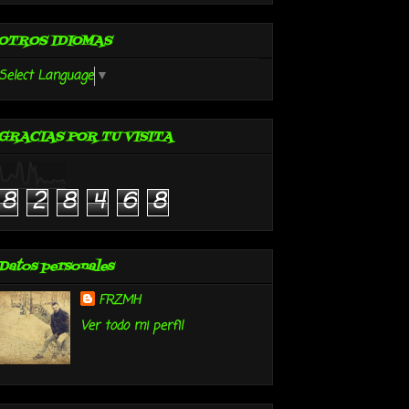
OTROS IDIOMAS
Select Language
▼
GRACIAS POR TU VISITA
8
2
8
4
6
8
Datos personales
FRZMH
Ver todo mi perfil