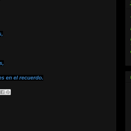
s,
s,
les en el recuerdo.