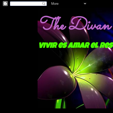
The Divan o
Vivir es amar el res