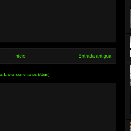
Inicio
Entrada antigua
 a:
Enviar comentarios (Atom)