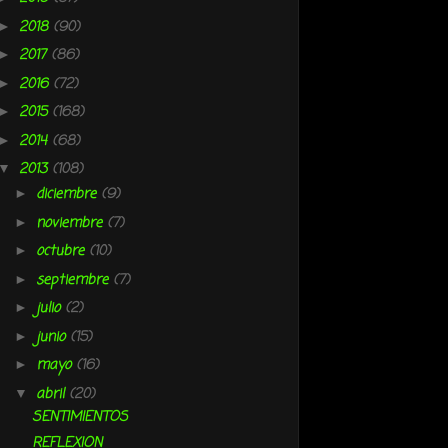
2018
(90)
►
2017
(86)
►
2016
(72)
►
2015
(168)
►
2014
(68)
►
2013
(108)
▼
diciembre
(9)
►
noviembre
(7)
►
octubre
(10)
►
septiembre
(7)
►
julio
(2)
►
junio
(15)
►
mayo
(16)
►
abril
(20)
▼
SENTIMIENTOS
REFLEXION