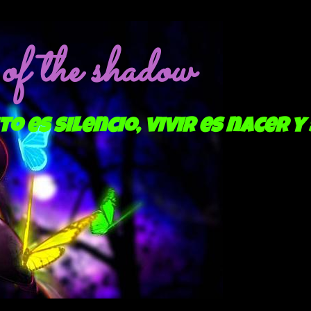
f the shadow
to es silencio, vivir es nacer y