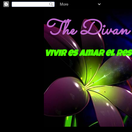
The Divan o
Vivir es amar el res