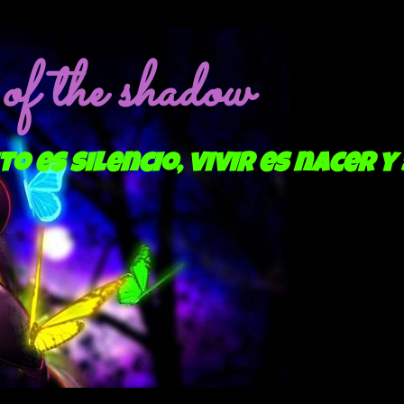
f the shadow
to es silencio, vivir es nacer y