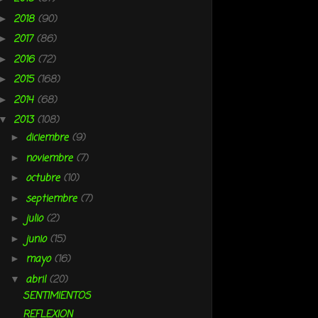
2018
(90)
►
2017
(86)
►
2016
(72)
►
2015
(168)
►
2014
(68)
►
2013
(108)
▼
diciembre
(9)
►
noviembre
(7)
►
octubre
(10)
►
septiembre
(7)
►
julio
(2)
►
junio
(15)
►
mayo
(16)
►
abril
(20)
▼
SENTIMIENTOS
REFLEXION