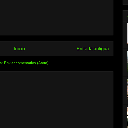
Inicio
Entrada antigua
 a:
Enviar comentarios (Atom)