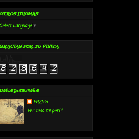
OTROS IDIOMAS
Select Language
▼
GRACIAS POR TU VISITA
8
2
8
6
4
2
Datos personales
FRZMH
Ver todo mi perfil