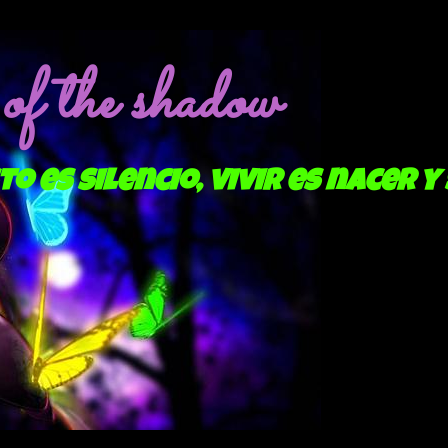
f the shadow
to es silencio, vivir es nacer y