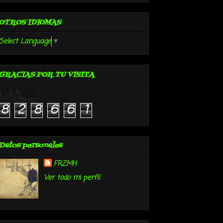
OTROS IDIOMAS
Select Language
▼
GRACIAS POR TU VISITA
8
2
8
6
6
1
Datos personales
FRZMH
Ver todo mi perfil