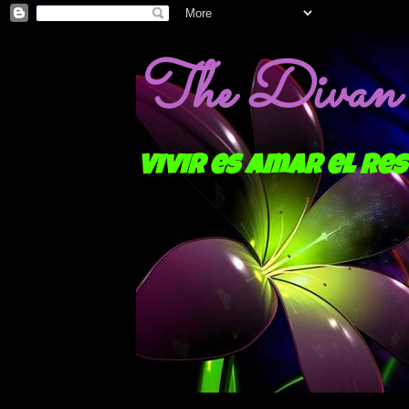
The Divan o
Vivir es amar el res