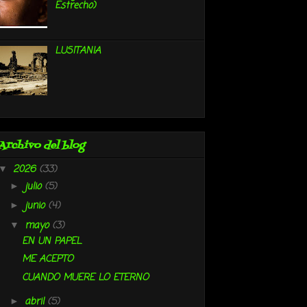
Estrecho)
LUSITANIA
Archivo del blog
2026
(33)
▼
julio
(5)
►
junio
(4)
►
mayo
(3)
▼
EN UN PAPEL
ME ACEPTO
CUANDO MUERE LO ETERNO
abril
(5)
►