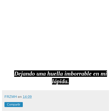
Partiré sin miedo a encontrarla,
Para dormir eternamente en sus
brazos,
Y para que sea por siempre mi amada.
Plasmaré en un papel,
Todas las cosas que habitan en mi
alma.
Para que no caigan en el olvido,
Dejando una huella imborrable en mi
lápida.
FRZMH
en
14:09
Compartir