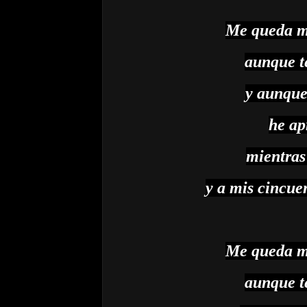
Me queda me
aunque t
y aunque
he ap
mientras
y a mis cincuen
Me queda me
aunque t