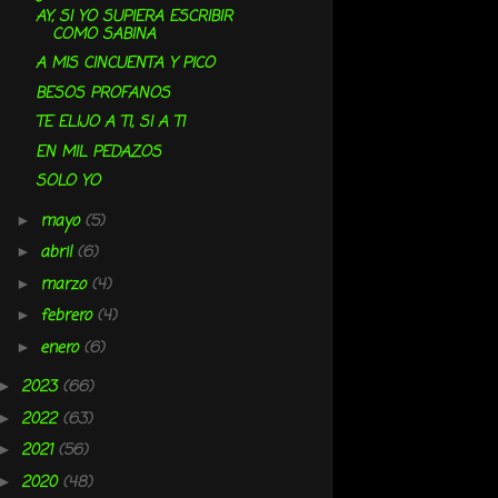
AY, SI YO SUPIERA ESCRIBIR
COMO SABINA
A MIS CINCUENTA Y PICO
BESOS PROFANOS
TE ELIJO A TI, SI A TI
EN MIL PEDAZOS
SOLO YO
mayo
(5)
►
abril
(6)
►
marzo
(4)
►
febrero
(4)
►
enero
(6)
►
2023
(66)
►
2022
(63)
►
2021
(56)
►
2020
(48)
►