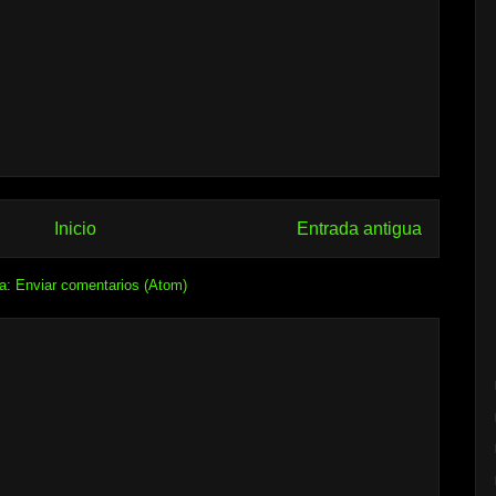
Inicio
Entrada antigua
 a:
Enviar comentarios (Atom)