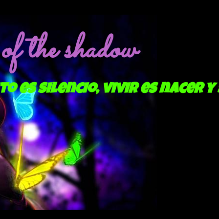
f the shadow
to es silencio, vivir es nacer y