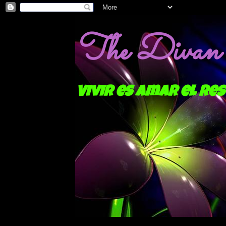
The Divan o
Vivir es amar el res