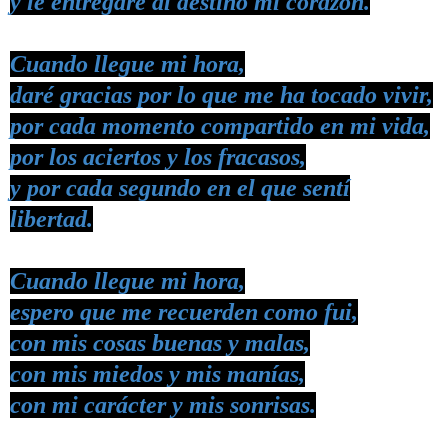
y le entregaré al destino mi corazón.
Cuando llegue mi hora,
daré gracias por lo que me ha tocado vivir,
por cada momento compartido en mi vida,
por los aciertos y los fracasos,
y por cada segundo en el que sentí
libertad.
Cuando llegue mi hora,
espero que me recuerden como fui,
con mis cosas buenas y malas,
con mis miedos y mis manías,
con mi carácter y mis sonrisas.