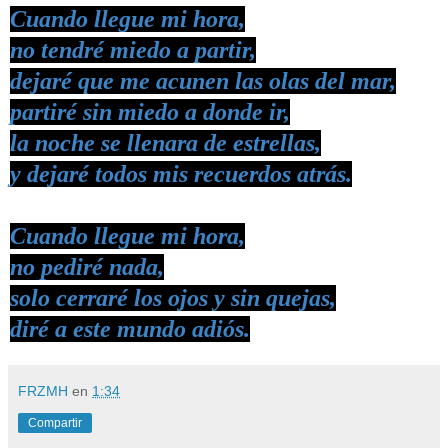
Cuando llegue mi hora,
no tendré miedo a partir,
dejaré que me acunen las olas del mar,
partiré sin miedo a donde ir,
la noche se llenara de estrellas,
y dejaré todos mis recuerdos atrás.
Cuando llegue mi hora,
no pediré nada,
solo cerraré los ojos y sin quejas,
diré a este mundo adiós.
FRZMH
en
1:34
Compartir