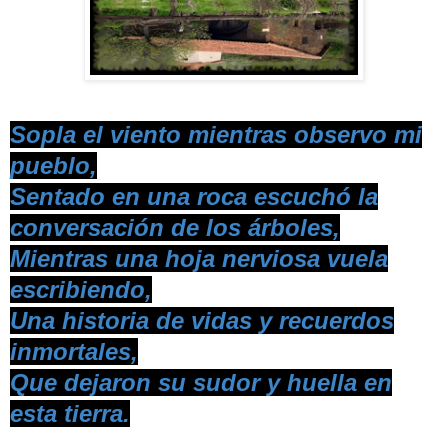
Sopla el viento mientras observo mi
pueblo,
Sentado en una roca escuchó la
conversación de los árboles,
Mientras una hoja nerviosa vuela
escribiendo,
Una historia de vidas y recuerdos
inmortales,
Que dejaron su sudor y huella en
esta tierra.