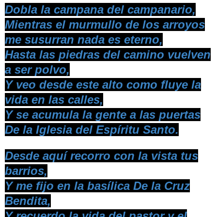
Dobla la campana del campanario,
Mientras el murmullo de los arroyos
me susurran nada es eterno,
Hasta las piedras del camino vuelven
a ser polvo,
Y veo desde este alto como fluye la
vida en las calles,
Y se acumula la gente a las puertas
De la Iglesia del Espíritu Santo.
Desde aquí recorro con la vista tus
barrios,
Y me fijo en la basílica De la Cruz
Bendita,
Y recuerdo la vida del pastor y el