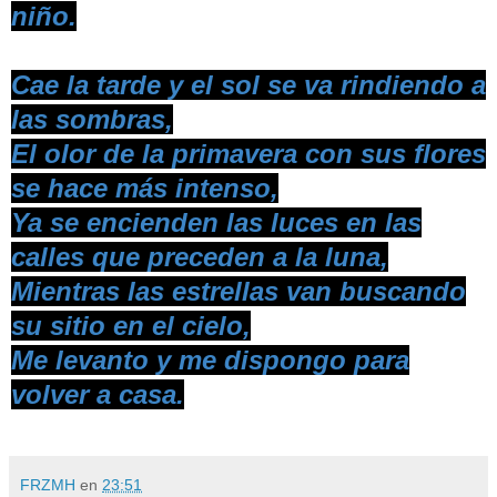
niño.
Cae la tarde y el sol se va rindiendo a
las sombras,
El olor de la primavera con sus flores
se hace más intenso,
Ya se encienden las luces en las
calles que preceden a la luna,
Mientras las estrellas van buscando
su sitio en el cielo,
Me levanto y me dispongo para
volver a casa.
FRZMH
en
23:51