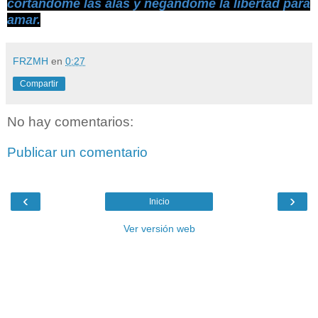
cortándome las alas y negándome la libertad para
amar.
FRZMH
en
0:27
Compartir
No hay comentarios:
Publicar un comentario
‹
›
Inicio
Ver versión web