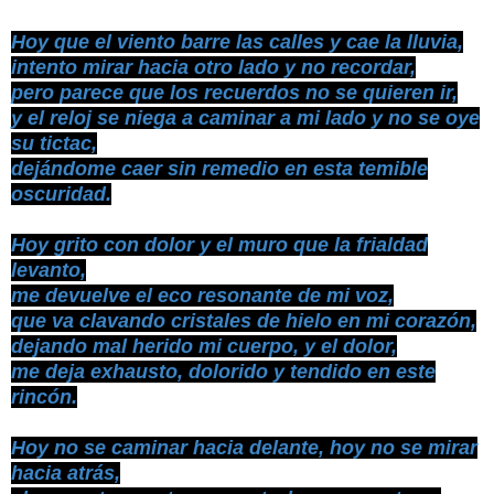
Hoy que el viento barre las calles y cae la lluvia,
intento mirar hacia otro lado y no recordar,
pero parece que los recuerdos no se quieren ir,
y el reloj se niega a caminar a mi lado y no se oye
su tictac,
dejándome caer sin remedio en esta temible
oscuridad.
Hoy grito con dolor y el muro que la frialdad
levanto,
me devuelve el eco resonante de mi voz,
que va clavando cristales de hielo en mi corazón,
dejando mal herido mi cuerpo, y el dolor,
me deja exhausto, dolorido y tendido en este
rincón.
Hoy no se caminar hacia delante, hoy no se mirar
hacia atrás,