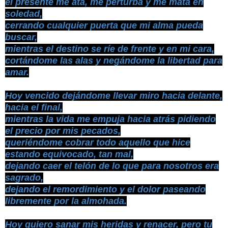
el presente me ata, me perturba y me mata en
soledad,
cerrando cualquier puerta que mi alma pueda
buscar,
mientras el destino se ríe de frente y en mi cara,
cortándome las alas y negándome la libertad para
amar.
Hoy vencido dejándome llevar miro hacia delante,
hacia el final,
mientras la vida me empuja hacia atrás pidiendo
el precio por mis pecados,
queriéndome cobrar todo aquello que hice
estando equivocado, tan mal,
dejando caer el telón de lo que para nosotros era
sagrado,
dejando el remordimiento y el dolor paseando
libremente por la almohada.
Hoy quiero sanar mis heridas y renacer, pero tu