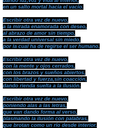
dando luz,voz y vida al interior,
en un salto mortal hacia el vacío.
Escribir otra vez de nuevo,
a la mirada enamorada con deseo,
al abrazo de amor sin tiempo,
a la verdad universal sin miedo,
por la cual ha de regirse el ser humano.
Escribir otra vez de nuevo,
con la mente y ojos cerrados,
con los brazos y sueños abiertos,
con libertad y fuerza,sin coacción,
dando rienda suelta a la ilusión.
Escribir otra vez de nuevo,
poniendo alas a las letras,
que van dando forma al verso,
plasmando la ilusión con palabras,
que brotan como un río desde interior.