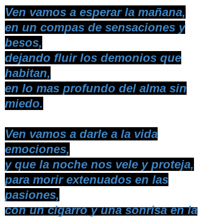
Ven vamos a esperar la mañana,
en un compas de sensaciones y
besos,
dejando fluir los demonios que
habitan,
en lo mas profundo del alma sin
miedo.
Ven vamos a darle a la vida
emociones,
y que la noche nos vele y proteja,
para morir extenuados en las
pasiones,
con un cigarro y una sonrisa en la