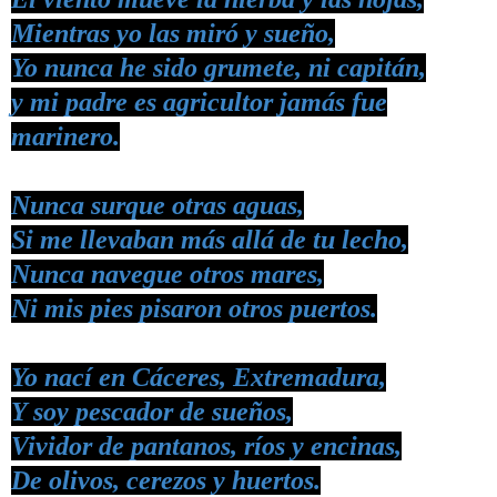
Mientras yo las miró y sueño,
Yo nunca he sido grumete, ni capitán,
y mi padre es agricultor jamás fue
marinero.
Nunca surque otras aguas,
Si me llevaban más allá de tu lecho,
Nunca navegue otros mares,
Ni mis pies pisaron otros puertos.
Yo nací en Cáceres, Extremadura,
Y soy pescador de sueños,
Vividor de pantanos, ríos y encinas,
De olivos, cerezos y huertos.