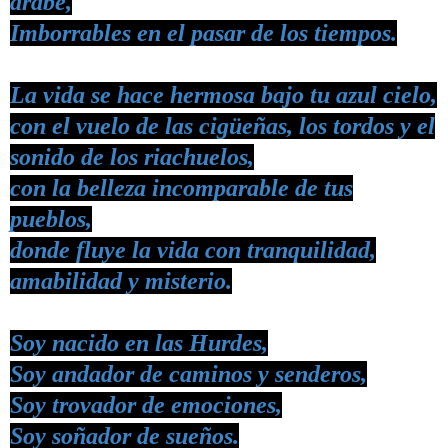
árabe,
Imborrables en el pasar de los tiempos.
La vida se hace hermosa bajo tu azul cielo,
con el vuelo de las cigüeñas, los tordos y el
sonido de los riachuelos,
con la belleza incomparable de tus
pueblos,
donde fluye la vida con tranquilidad,
amabilidad y misterio.
Soy nacido en las Hurdes,
Soy andador de caminos y senderos,
Soy trovador de emociones,
Soy soñador de sueños.