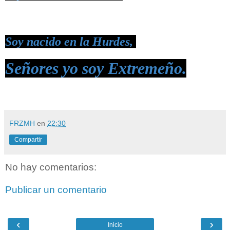
Soy nacido en la Hurdes,
Señores yo soy Extremeño.
FRZMH
en
22:30
Compartir
No hay comentarios:
Publicar un comentario
‹
›
Inicio