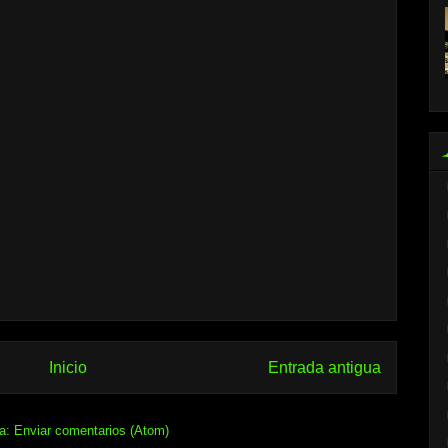
Inicio
Entrada antigua
 a:
Enviar comentarios (Atom)