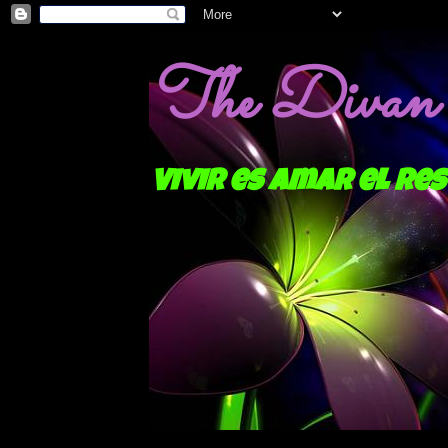
The Divan o
Vivir es amar el res