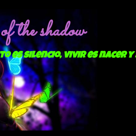
f the shadow
to es silencio, vivir es nacer y