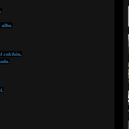
,
 alba.
l colchón,
hada.
l,