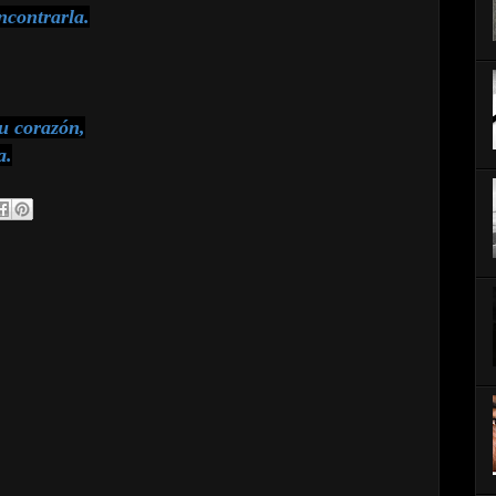
ncontrarla.
su corazón,
a.