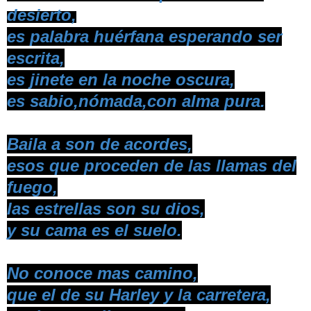
desierto,
es palabra huérfana esperando ser
escrita,
es jinete en la noche oscura,
es sabio,nómada,con alma pura.
Baila a son de acordes,
esos que proceden de las llamas del
fuego,
las estrellas son su dios,
y su cama es el suelo.
No conoce mas camino,
que el de su Harley y la carretera,