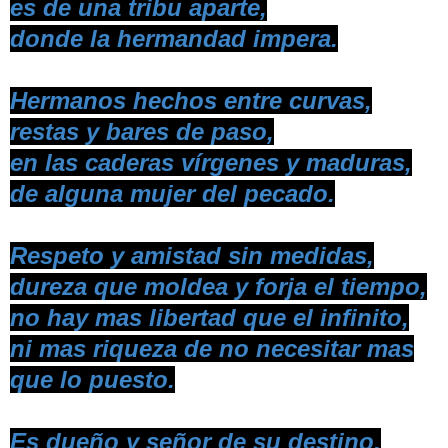
es de una tribu aparte,
donde la hermandad impera.
Hermanos hechos entre curvas,
restas y bares de paso,
en las caderas vírgenes y maduras,
de alguna mujer del pecado.
Respeto y amistad sin medidas,
dureza que moldea y forja el tiempo,
no hay mas libertad que el infinito,
ni mas riqueza de no necesitar mas
que lo puesto.
Es dueño y señor de su destino,