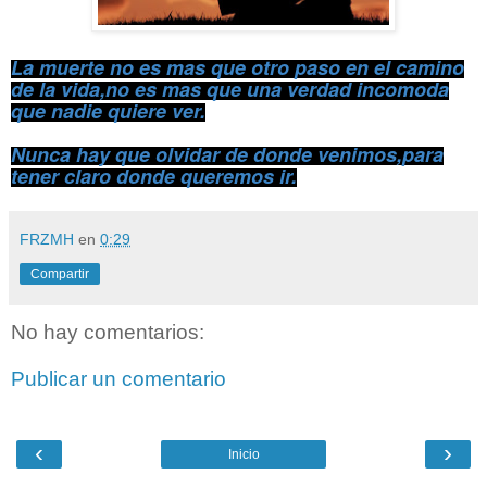
La muerte no es mas que otro paso en el camino
de la vida,no es mas que una verdad incomoda
que nadie quiere ver.
Nunca hay que olvidar de donde venimos,para
tener claro donde queremos ir.
FRZMH
en
0:29
Compartir
No hay comentarios:
Publicar un comentario
‹
›
Inicio