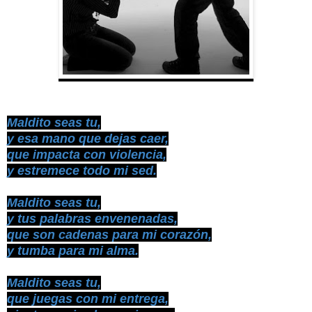
Maldito seas tu,
y esa mano que dejas caer,
que impacta con violencia,
y estremece todo mi sed.
Maldito seas tu,
y tus palabras envenenadas,
que son cadenas para mi corazón,
y tumba para mi alma.
Maldito seas tu,
que juegas con mi entrega,