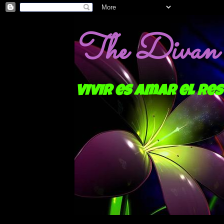
The Divan o
Vivir es amar el res