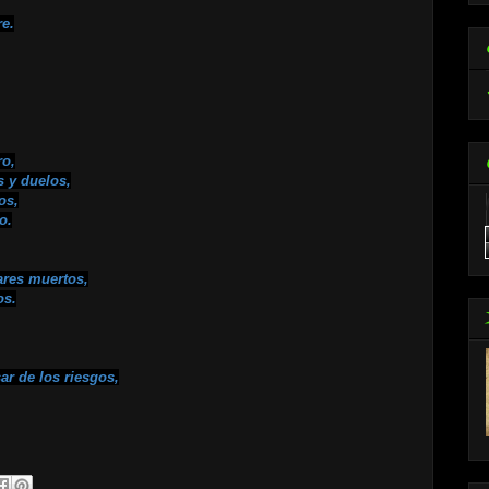
re.
ro,
s y duelos,
os,
o.
ares muertos,
os.
ar de los riesgos,