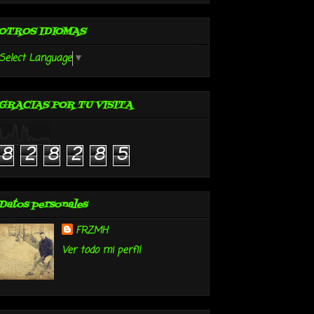
OTROS IDIOMAS
Select Language
▼
GRACIAS POR TU VISITA
8
2
8
2
8
5
Datos personales
FRZMH
Ver todo mi perfil