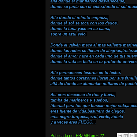
allá donde el mar parece desvanecerse,
donde se junta con el cielo,donde el sol mue
Allá donde el infinito empieza,
donde el sol se toca con los dedos,
donde la luna yace en su cama,
sobre un azul velo.
Donde el vaivén mece al mas valiente marine
donde las redes se llenan de alegrias,tristeza
donde el amor nace en cada uno de tus puert
donde la vida es bella en tu profundo univers
Allá permanecen tesoros en tu lecho,
donde tantos corazones lloran por sus famili
allá de donde se alimentan millares de puebl
Así eres descanso de ríos y lluvia,
tumba de marineros y sueños,
libertad para los que buscan mejor vida,a pes
eres fuente de vida,basurero de ciegos,
eres negro,turquesa,azul,verde,violeta
y a veces eres FUEGO...
Publicado por
FRZMH
en
6:22