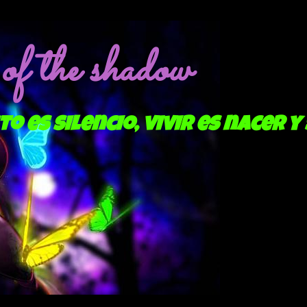
f the shadow
to es silencio, vivir es nacer y