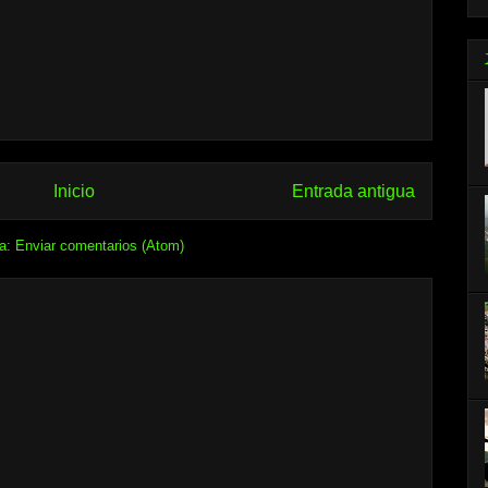
Inicio
Entrada antigua
 a:
Enviar comentarios (Atom)