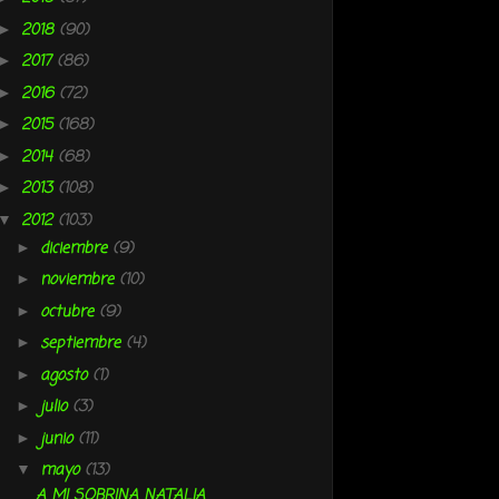
2018
(90)
►
2017
(86)
►
2016
(72)
►
2015
(168)
►
2014
(68)
►
2013
(108)
►
2012
(103)
▼
diciembre
(9)
►
noviembre
(10)
►
octubre
(9)
►
septiembre
(4)
►
agosto
(1)
►
julio
(3)
►
junio
(11)
►
mayo
(13)
▼
A MI SOBRINA NATALIA