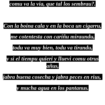
comu va la via, que tal los sembrau?.
Con la boina cala y en la boca un cigarru,
me cotentesta con cariñu miraundu,
todu va muy bien, todu va tirandu,
y si el tiempu quieri y lluevi comu otrus
añus,
jabra buena cosecha y jabra peces en rius,
y mucha agua en los pantanus.