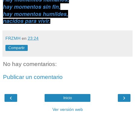
hay momentos sin fin,
hay momentos humildes,
nacidos para vivir.
FRZMH
en
23:24
Compartir
No hay comentarios:
Publicar un comentario
‹
›
Inicio
Ver versión web